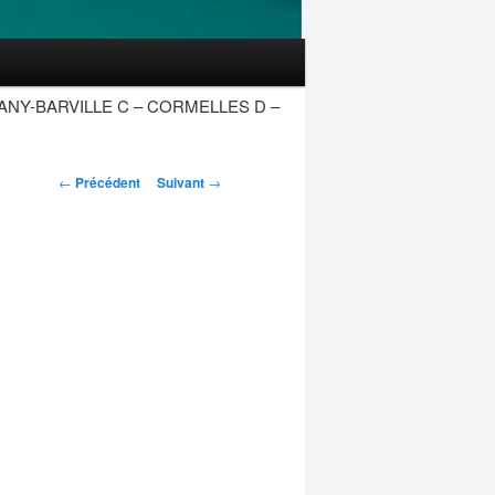
ANY-BARVILLE C – CORMELLES D –
Navigation
←
Précédent
Suivant
→
des
articles