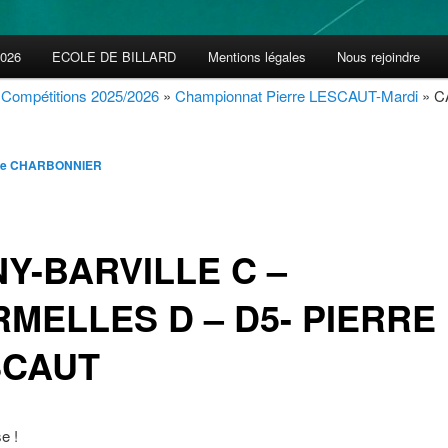
2026
ECOLE DE BILLARD
Mentions légales
Nous rejoindre
»
Compétitions 2025/2026
»
Championnat Pierre LESCAUT-Mardi
» C
ppe CHARBONNIER
Y-BARVILLE C –
MELLES D – D5- PIERRE
SCAUT
e !