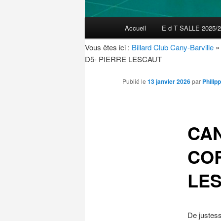
Menu
Accueil
E d T SALLE 2025/
Aller
principal
Vous êtes ici :
Billard Club Cany-Barville
au
D5- PIERRE LESCAUT
contenu
Publié le
13 janvier 2026
par
Phili
principal
CAN
COR
LE
De justess