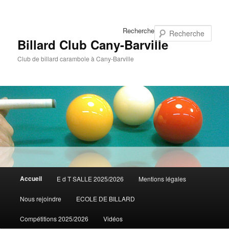
Recherche
Billard Club Cany-Barville
Club de billard carambole à Cany-Barville
Menu
Accueil
Aller
Aller
E d T SALLE 2025/2026
Mentions légales
principal
Nous rejoindre
ECOLE DE BILLARD
au
au
Compétitions 2025/2026
Vidéos
contenu
contenu