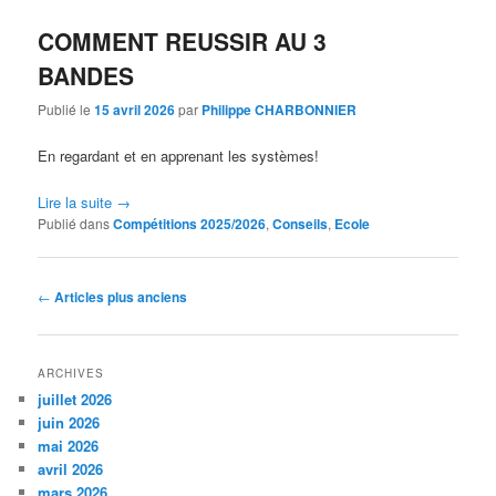
COMMENT REUSSIR AU 3
BANDES
Publié le
15 avril 2026
par
Philippe CHARBONNIER
En regardant et en apprenant les systèmes!
Lire la suite
→
Publié dans
Compétitions 2025/2026
,
Conseils
,
Ecole
Navigation
←
Articles plus anciens
des
articles
ARCHIVES
juillet 2026
juin 2026
mai 2026
avril 2026
mars 2026