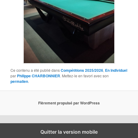
Ce contenu a été publié dans
Compétitions 2025/2026
,
En Individuel
par
Philippe CHARBONNIER
. Mettez-le en favori avec son
permalien
.
Fièrement propulsé par WordPress
Quitter la version mobile