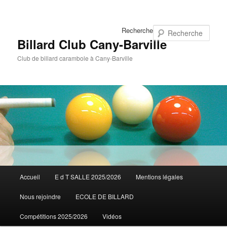
Recherche
Billard Club Cany-Barville
Club de billard carambole à Cany-Barville
Menu
Accueil
Aller
E d T SALLE 2025/2026
Mentions légales
principal
Nous rejoindre
ECOLE DE BILLARD
au
Compétitions 2025/2026
Vidéos
contenu