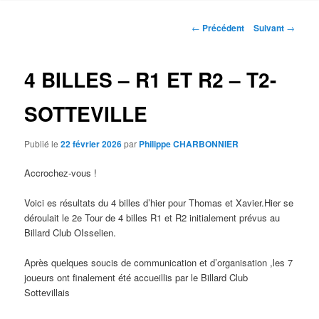
principal
Navigation
←
Précédent
Suivant
→
des
articles
4 BILLES – R1 ET R2 – T2-
SOTTEVILLE
Publié le
22 février 2026
par
Philippe CHARBONNIER
Accrochez-vous !
Voici es résultats du 4 billes d’hier pour Thomas et Xavier.Hier se
déroulait le 2e Tour de 4 billes R1 et R2 initialement prévus au
Billard Club OIsselien.
Après quelques soucis de communication et d’organisation ,les 7
joueurs ont finalement été accueillis par le Billard Club
Sottevillais